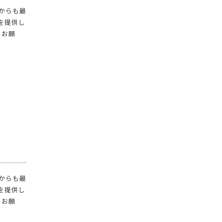
れからも最
を提供し
くお願
️
れからも最
を提供し
くお願