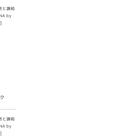
然と調和
A by
]
マック
然と調和
A by
]