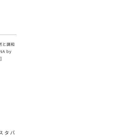
然と調和
A by
]
#スタバ