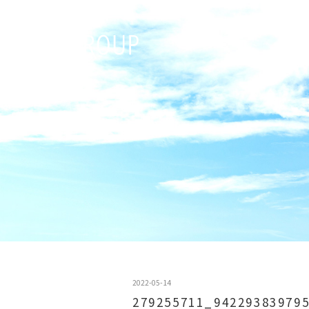
2022-05-14
279255711_94229383979