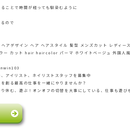
ることで時間が経っても馴染むように️
するので
 ヘアデザイン ヘア ヘアスタイル 髪型 メンズカット レディー
 カット hair haircolor パーマ ホワイトベージュ 外国人
win103
師、アイリスト、ネイリストスタッフを募集中
顔を創る最高の仕事を一緒にやりませんか？
かり休む、遊ぶ！オンオフの切替を大事にしている、仕事も遊び