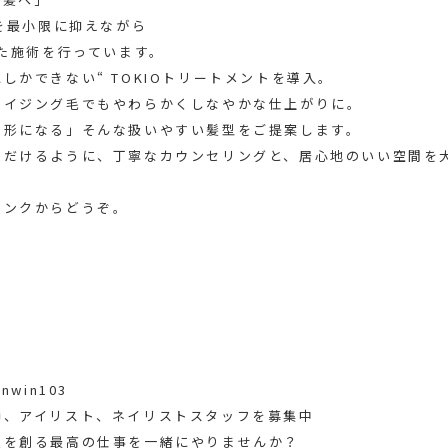
ージを最小限に抑えながら
った施術を行っています。
しかできない“ TOKIOトリートメントを導入。
エイジング毛でもやわらかくしなやかな仕上がりに。
で形になる」そんな扱いやすい髪型をご提案します。
ただけるように、丁寧なカウンセリングと、居心地のいい空間を
リンクからどうぞ。
win103
師、アイリスト、ネイリストスタッフを募集中
顔を創る最高の仕事を一緒にやりませんか？