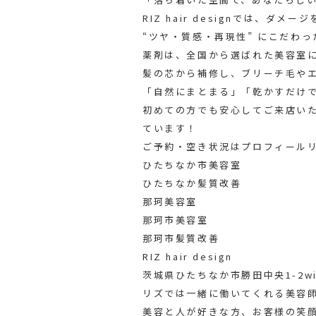
RIZ hair designでは、ダメ
“ツヤ・質感・再現性” にこだわ
薬剤は、全国から選ばれた美容室に
髪の芯から補修し、ブリーチ毛や
「自然にまとまる」「乾かすだけ
初めての方でも安心してご来店い
ています！
ご予約・空き状況はプロフィール
ひたちなか市美容室
ひたちなか髪質改善
那珂美容室
那珂市美容室
那珂市髪質改善
RIZ hair design
茨城県ひたちなか市勝田中央1-2win
リズでは一緒に働いてくれる美容
美容と人が好きな方、お客様の笑