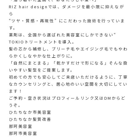
RIZ hair designでは、ダメージを最小限に抑えなが
ら
“ツヤ・質感・再現性” にこだわった施術を行っていま
す。
薬剤は、全国から選ばれた美容室にしかできない“
TOKIOトリートメントを導入。
髪の芯から補修し、ブリーチ毛やエイジング毛でもやわ
らかくしなやかな仕上がりに。
「自然にまとまる」「乾かすだけで形になる」そんな扱
いやすい髪型をご提案します。
初めての方でも安心してご来店いただけるように、丁寧
なカウンセリングと、居心地のいい空間を大切にしてい
ます！
ご予約・空き状況はプロフィールリンク又はDMからど
うぞ。
ひたちなか市美容室
ひたちなか髪質改善
那珂美容室
那珂市美容室