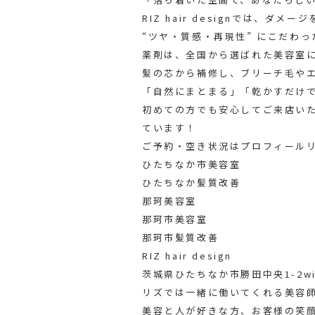
RIZ hair designでは、ダメ
“ツヤ・質感・再現性” にこだわ
薬剤は、全国から選ばれた美容室に
髪の芯から補修し、ブリーチ毛や
「自然にまとまる」「乾かすだけ
初めての方でも安心してご来店い
ています！
ご予約・空き状況はプロフィールリ
ひたちなか市美容室
ひたちなか髪質改善
那珂美容室
那珂市美容室
那珂市髪質改善
RIZ hair design
茨城県ひたちなか市勝田中央1-2win
リズでは一緒に働いてくれる美容
美容と人が好きな方、お客様の笑