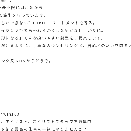
ージを最小限に抑えながら
った施術を行っています。
しかできない“ TOKIOトリートメントを導入。
エイジング毛でもやわらかくしなやかな仕上がりに。
で形になる」そんな扱いやすい髪型をご提案します。
ただけるように、丁寧なカウンセリングと、居心地のいい空間を
ンク又はDMからどうぞ。
win103
師、アイリスト、ネイリストスタッフを募集中
顔を創る最高の仕事を一緒にやりませんか？