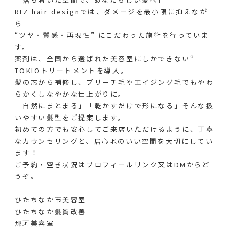
RIZ hair designでは、ダメージを最小限に抑えなが
ら
“ツヤ・質感・再現性” にこだわった施術を行っていま
す。
薬剤は、全国から選ばれた美容室にしかできない“
TOKIOトリートメントを導入。
髪の芯から補修し、ブリーチ毛やエイジング毛でもやわ
らかくしなやかな仕上がりに。
「自然にまとまる」「乾かすだけで形になる」そんな扱
いやすい髪型をご提案します。
初めての方でも安心してご来店いただけるように、丁寧
なカウンセリングと、居心地のいい空間を大切にしてい
ます！
ご予約・空き状況はプロフィールリンク又はDMからど
うぞ。
⁡
ひたちなか市美容室
ひたちなか髪質改善
那珂美容室