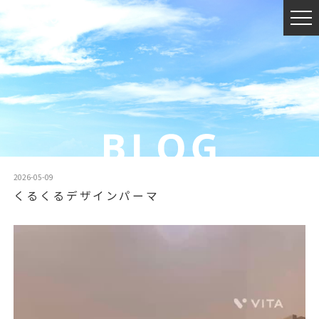
2026-05-09
くるくるデザインパーマ
動
画
プ
レ
ー
ヤ