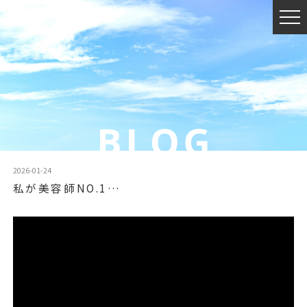
2026-01-24
私が美容師NO.1…
動
画
プ
レ
ー
ヤ