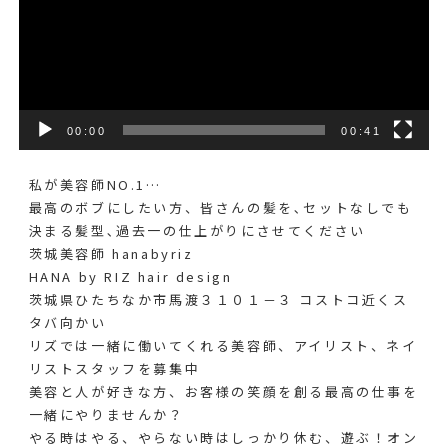
00:00
00:41
私が美容師NO.1…
最高のボブにしたい方、皆さんの髪を､セットなしでも
決まる髪型､過去一の仕上がりにさせてください
茨城美容師 hanabyriz
HANA by RIZ hair design
茨城県ひたちなか市馬渡３１０１－３ コストコ近くス
タバ向かい
リズでは一緒に働いてくれる美容師、アイリスト、ネイ
リストスタッフを募集中
美容と人が好きな方、お客様の笑顔を創る最高の仕事を
一緒にやりませんか？
やる時はやる、やらない時はしっかり休む、遊ぶ！オン