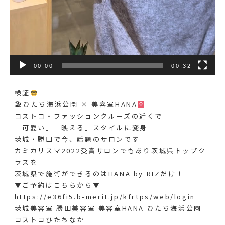
00:00
00:32
検証
🏖ひたち海浜公園 × 美容室HANA‍
コストコ・ファッションクルーズの近くで
「可愛い」「映える」スタイルに変身
茨城・勝田で今、話題のサロンです
カミカリスマ2022受賞サロンでもあり茨城県トップク
ラスを
茨城県で施術ができるのはHANA by RIZだけ！
▼ご予約はこちらから▼
https://e36fi5.b-merit.jp/kfrtps/web/login
茨城美容室 勝田美容室 美容室HANA ひたち海浜公園
コストコひたちなか