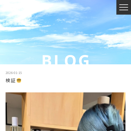
2026-01-15
検証
動
画
プ
レ
ー
ヤ