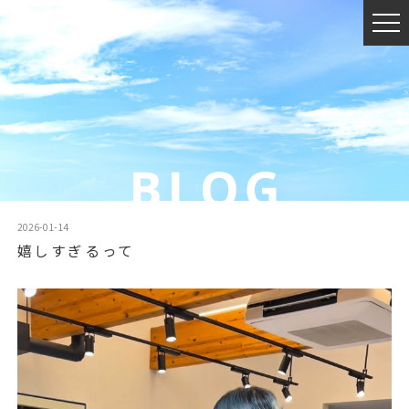
2026-01-14
嬉しすぎるって
動
画
プ
レ
ー
ヤ