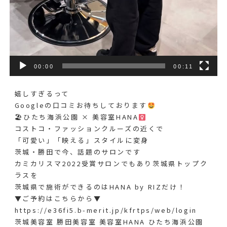
00:00
00:11
嬉しすぎるって
Googleの口コミお待ちしております
🏖ひたち海浜公園 × 美容室HANA‍
コストコ・ファッションクルーズの近くで
「可愛い」「映える」スタイルに変身
茨城・勝田で今、話題のサロンです
カミカリスマ2022受賞サロンでもあり茨城県トップク
ラスを
茨城県で施術ができるのはHANA by RIZだけ！
▼ご予約はこちらから▼
https://e36fi5.b-merit.jp/kfrtps/web/login
茨城美容室 勝田美容室 美容室HANA ひたち海浜公園