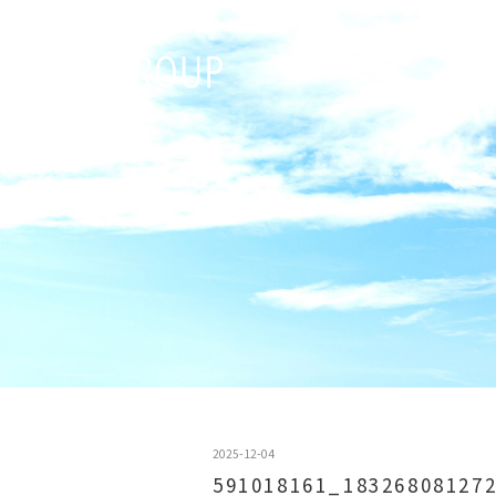
2025-12-04
591018161_18326808127