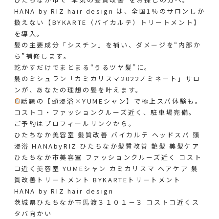
HANA by RIZ hair design は、全国1％のサロンしか
扱えない【BYKARTE（バイカルテ）トリートメント】
を導入。
髪の主要成分「シスチン」を補い、ダメージを“内部か
ら”補修します。
乾かすだけでまとまる“うるツヤ髪”に。
髪のミシュラン「カミカリスマ2022ノミネート」サロ
ンが、あなたの理想の髪を叶えます。
話題の【頭浸浴×YUMEシャン】で極上スパ体験も。
コストコ・ファッションクルーズ近く、駐車場完備。
ご予約はプロフィールリンクから。
ひたちなか美容室 髪質改善 バイカルテ ヘッドスパ 頭
浸浴 HANAbyRIZ ひたちなか髪質改善 艶髪 美髪ケア
ひたちなか市美容室 ファッションクルーズ近く コスト
コ近く美容室 YUMEシャン カミカリスマ ヘアケア 髪
質改善トリートメント BYKARTEトリートメント
HANA by RIZ hair design
茨城県ひたちなか市馬渡３１０１－３ コストコ近くス
タバ向かい