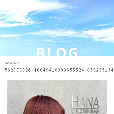
2025-10-10
562373026_18049410983655524_859235134