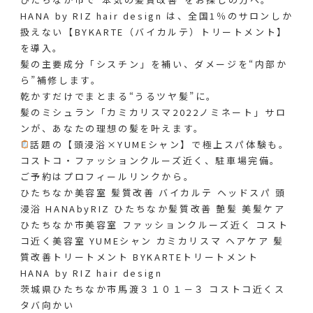
HANA by RIZ hair design は、全国1％のサロンしか
扱えない【BYKARTE（バイカルテ）トリートメント】
を導入。
髪の主要成分「シスチン」を補い、ダメージを“内部か
ら”補修します。
乾かすだけでまとまる“うるツヤ髪”に。
髪のミシュラン「カミカリスマ2022ノミネート」サロ
ンが、あなたの理想の髪を叶えます。
話題の【頭浸浴×YUMEシャン】で極上スパ体験も。
コストコ・ファッションクルーズ近く、駐車場完備。
ご予約はプロフィールリンクから。
ひたちなか美容室 髪質改善 バイカルテ ヘッドスパ 頭
浸浴 HANAbyRIZ ひたちなか髪質改善 艶髪 美髪ケア
ひたちなか市美容室 ファッションクルーズ近く コスト
コ近く美容室 YUMEシャン カミカリスマ ヘアケア 髪
質改善トリートメント BYKARTEトリートメント
HANA by RIZ hair design
茨城県ひたちなか市馬渡３１０１－３ コストコ近くス
タバ向かい