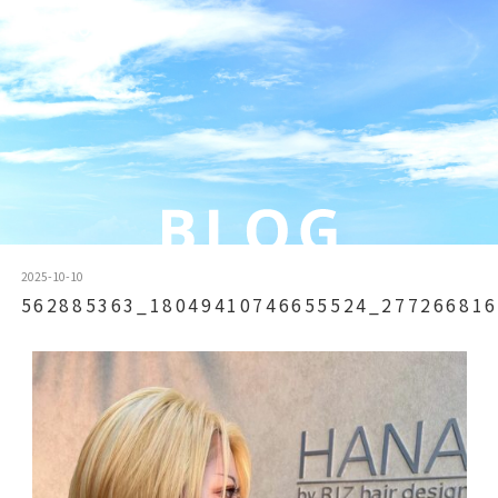
2025-10-10
562885363_18049410746655524_277266816