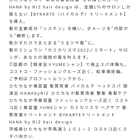
HANA by RIZ hair design は、全国1％のサロンしか
扱えない【BYKARTE（バイカルテ）トリートメント】
を導入。
髪の主要成分「シスチン」を補い、ダメージを“内部か
ら”補修します。
乾かすだけでまとまる“うるツヤ髪”に。
髪のミシュラン「カミカリスマ2022ノミネート」サロ
ンが、あなたの理想の髪を叶えます。
話題の【頭浸浴×YUMEシャン】で極上スパ体験も。
コストコ・ファッションクルーズ近く、駐車場完備。
ご予約はプロフィールリンクから。
ひたちなか美容室 髪質改善 バイカルテ ヘッドスパ 頭
浸浴 HANAbyRIZ ひたちなか髪質改善 艶髪 美髪ケア
ひたちなか市美容室 ファッションクルーズ近く コスト
コ近く美容室 YUMEシャン カミカリスマ ヘアケア 髪
質改善トリートメント BYKARTEトリートメント
HANA by RIZ hair design
茨城県ひたちなか市馬渡３１０１－３ コストコ近くス
タバ向かい