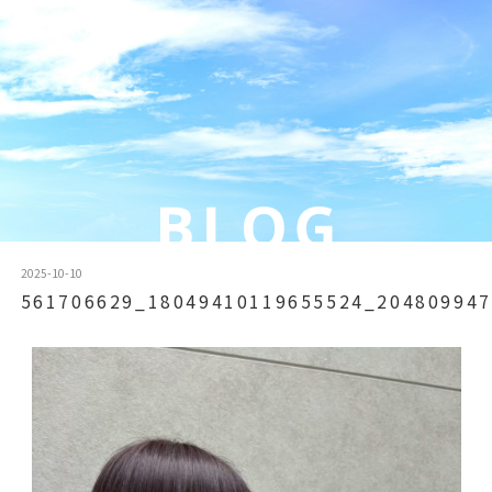
2025-10-10
561706629_18049410119655524_204809947