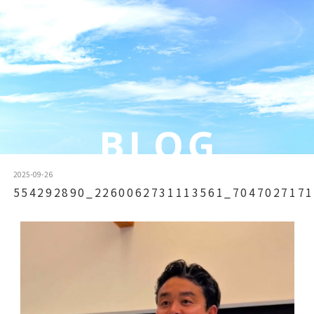
2025-09-26
554292890_2260062731113561_7047027171