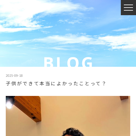
2025-09-18
子供ができて本当によかったことって？
動
画
プ
レ
ー
ヤ