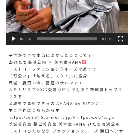
00:00
01:23
子供ができて本当によかったことって？
🏖ひたち海浜公園 × 美容室HANA‍
コストコ・ファッションクルーズの近くで
「可愛い」「映える」スタイルに変身
茨城・勝田で今、話題のサロンです
カミカリスマ2022受賞サロンでもあり茨城県トップク
ラスを
茨城県で背術できるのはHANA by RIZだけ！
▼ご予約はこちらから▼
https://e36fi5.b-merit.jp/kfrtps/web/login
茨城美容室 勝田美容室 美容室HANA ひたち海浜公園
コストコひたちなか ファッションクルーズ 勝田ヘアサ