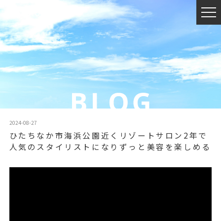
2024-08-27
ひたちなか市海浜公園近くリゾートサロン2年で
人気のスタイリストになりずっと美容を楽しめる️
動
画
プ
レ
ー