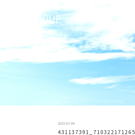
2025-07-09
431137391_71032217126