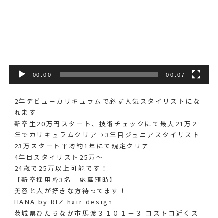
00:00
00:07
2年デビューカリキュラムで必ず人気スタイリストにな
れます️
新卒生20万円スタート、技術チェックにて最大21万2
年でカリキュラムクリア→3年目ジュニアスタイリスト
23万スタート平均約1年にて規定クリア
4年目スタイリスト25万〜
24歳で25万以上可能です！
【新卒採用枠3名 応募随時】
美容と人が好きな方待ってます！
HANA by RIZ hair design
茨城県ひたちなか市馬渡３１０１－３ コストコ近くス