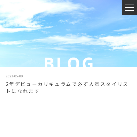
2023-05-09
2年デビューカリキュラムで必ず人気スタイリス
トになれます️
動
画
プ
レ
ー