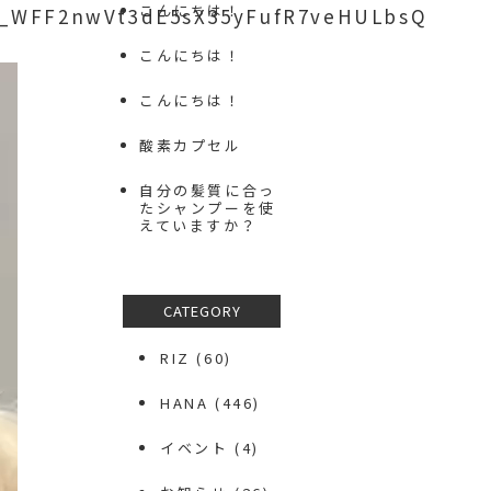
こんにちは！
z_WFF2nwVt3dE5sX35yFufR7veHULbsQ
こんにちは！
こんにちは！
酸素カプセル
自分の髪質に合っ
たシャンプーを使
えていますか？
CATEGORY
RIZ
(60)
HANA
(446)
イベント
(4)