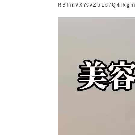
RBTmVXYsvZbLo7Q4IRgm
動
画
プ
レ
ー
ヤ
ー