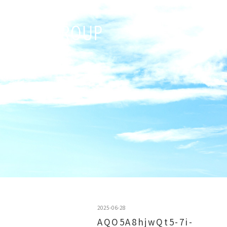
2025-06-28
AQO5A8hjwQt5-7i-