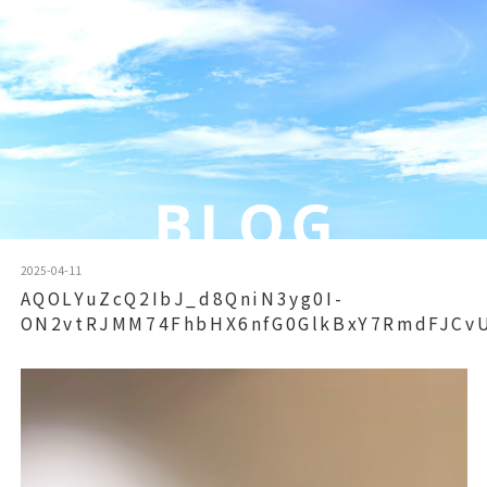
2025-04-11
AQOLYuZcQ2IbJ_d8QniN3yg0I-
ON2vtRJMM74FhbHX6nfG0GlkBxY7RmdFJCv
動
画
プ
レ
ー