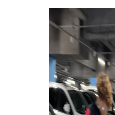
動
画
プ
レ
ー
ヤ
ー