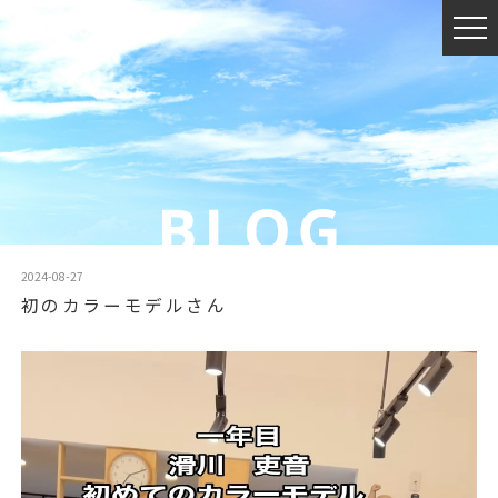
2024-08-27
初のカラーモデルさん️
動
画
プ
レ
ー
ヤ