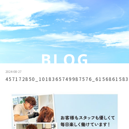
2024-08-27
457172850_1018365749987576_6156861583